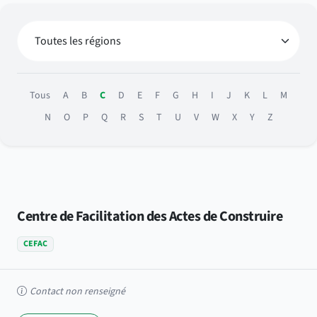
Tous
A
B
C
D
E
F
G
H
I
J
K
L
M
N
O
P
Q
R
S
T
U
V
W
X
Y
Z
Centre de Facilitation des Actes de Construire
CEFAC
Contact non renseigné