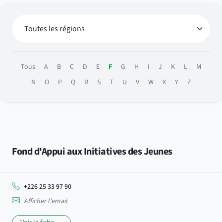
Tous
A
B
C
D
E
F
G
H
I
J
K
L
M
N
O
P
Q
R
S
T
U
V
W
X
Y
Z
Fond d'Appui aux Initiatives des Jeunes
+226 25 33 97 90
Afficher l'email