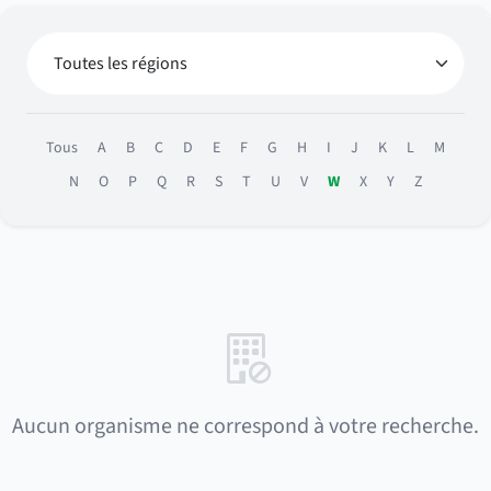
Tous
A
B
C
D
E
F
G
H
I
J
K
L
M
N
O
P
Q
R
S
T
U
V
W
X
Y
Z
Aucun organisme ne correspond à votre recherche.