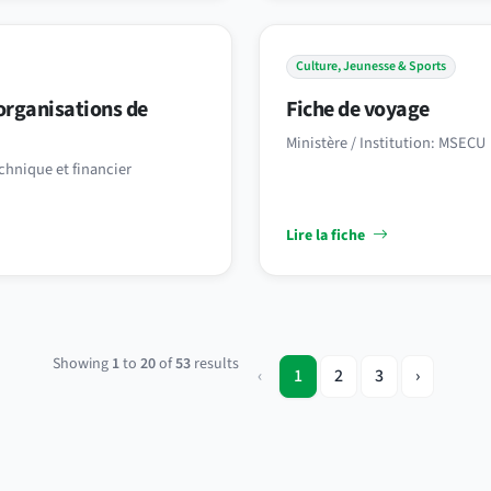
Culture, Jeunesse & Sports
organisations de
Fiche de voyage
Ministère / Institution: MSECU
chnique et financier
Lire la fiche
Showing
1
to
20
of
53
results
‹
1
2
3
›