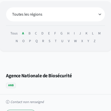
Tous
A
B
C
D
E
F
G
H
I
J
K
L
M
N
O
P
Q
R
S
T
U
V
W
X
Y
Z
Agence Nationale de Biosécurité
ANB
Contact non renseigné