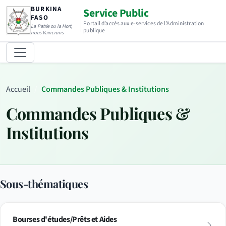
BURKINA
Service Public
FASO
Portail d’accès aux e-services de l’Administration
La Patrie ou la Mort,
publique
nous Vaincrons
Accueil
Commandes Publiques & Institutions
Commandes Publiques &
Institutions
Sous-thématiques
Bourses d'études/Prêts et Aides