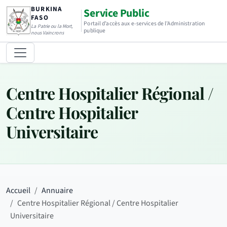
BURKINA
Service Public
FASO
Portail d’accès aux e-services de l’Administration
La Patrie ou la Mort,
publique
nous Vaincrons
Centre Hospitalier Régional /
Centre Hospitalier
Universitaire
Accueil
Annuaire
Centre Hospitalier Régional / Centre Hospitalier
Universitaire