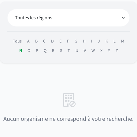
Tous
A
B
C
D
E
F
G
H
I
J
K
L
M
N
O
P
Q
R
S
T
U
V
W
X
Y
Z
Aucun organisme ne correspond à votre recherche.