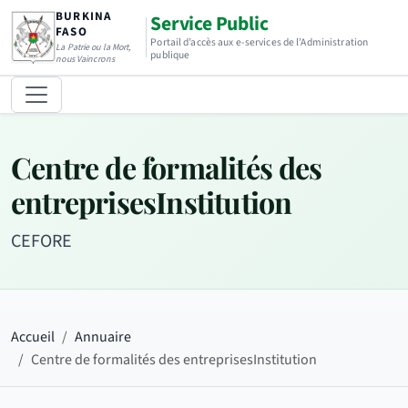
BURKINA
Service Public
FASO
Portail d’accès aux e-services de l’Administration
La Patrie ou la Mort,
publique
nous Vaincrons
Centre de formalités des
entreprisesInstitution
CEFORE
Accueil
Annuaire
Centre de formalités des entreprisesInstitution