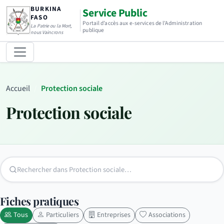
BURKINA
Service Public
FASO
Portail d’accès aux e-services de l’Administration
La Patrie ou la Mort,
publique
nous Vaincrons
Accueil
Protection sociale
Protection sociale
Fiches pratiques
Tous
Particuliers
Entreprises
Associations