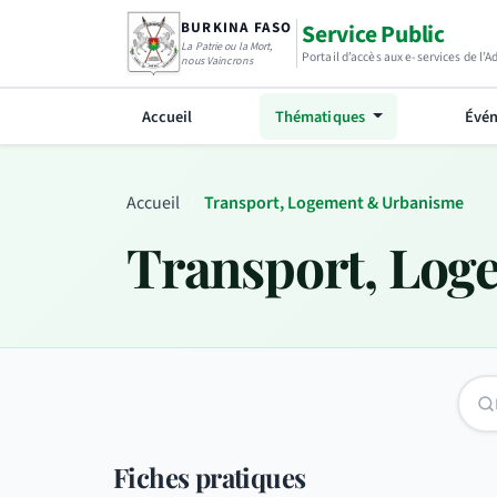
BURKINA FASO
Service Public
La Patrie ou la Mort,
Portail d’accès aux e-services de l’
nous Vaincrons
Accueil
Thématiques
Évén
Accueil
Transport, Logement & Urbanisme
Transport, Log
Fiches pratiques