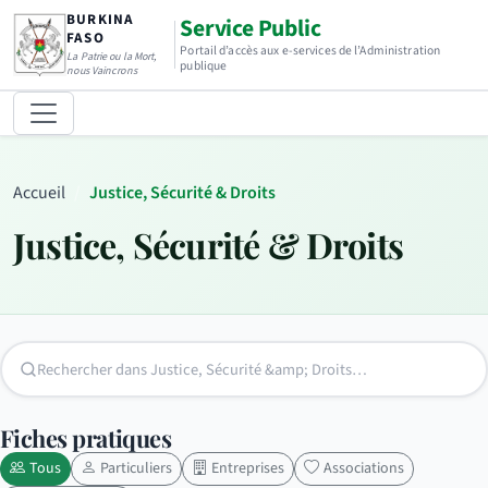
BURKINA
Service Public
FASO
Portail d’accès aux e-services de l’Administration
La Patrie ou la Mort,
publique
nous Vaincrons
Accueil
Justice, Sécurité & Droits
Justice, Sécurité & Droits
Fiches pratiques
Tous
Particuliers
Entreprises
Associations