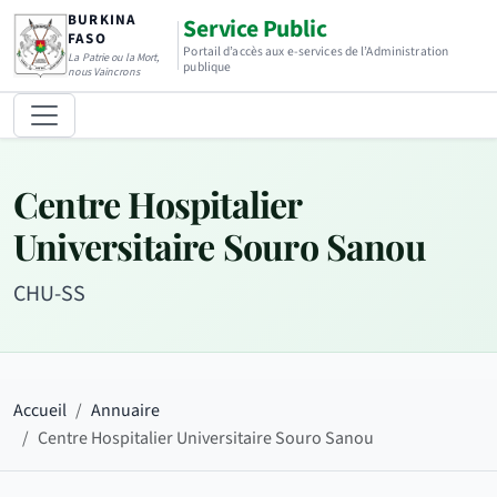
BURKINA
Service Public
FASO
Portail d’accès aux e-services de l’Administration
La Patrie ou la Mort,
publique
nous Vaincrons
Centre Hospitalier
Universitaire Souro Sanou
CHU-SS
Accueil
Annuaire
Centre Hospitalier Universitaire Souro Sanou