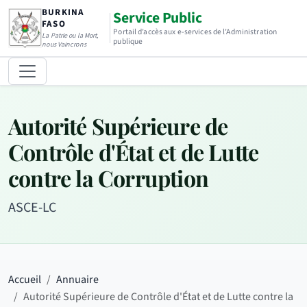
BURKINA
Service Public
FASO
Portail d’accès aux e-services de l’Administration
La Patrie ou la Mort,
publique
nous Vaincrons
Autorité Supérieure de
Contrôle d'État et de Lutte
contre la Corruption
ASCE-LC
Accueil
Annuaire
Autorité Supérieure de Contrôle d'État et de Lutte contre la