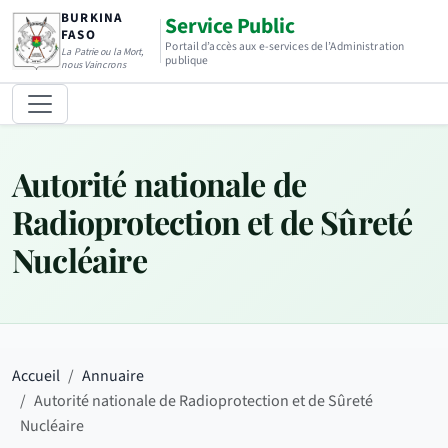
BURKINA
Service Public
FASO
Portail d’accès aux e-services de l’Administration
La Patrie ou la Mort,
publique
nous Vaincrons
Autorité nationale de
Radioprotection et de Sûreté
Nucléaire
Accueil
Annuaire
Autorité nationale de Radioprotection et de Sûreté
Nucléaire