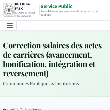
BURKINA
Service Public
FASO
Portail d’accès aux e-services de l’Administration
La Patrie ou la Mort,
publique
nous Vaincrons
Correction salaires des actes
de carrières (avancement,
bonification, intégration et
reversement)
Commandes Publiques & Institutions
Accueil
Thématiques