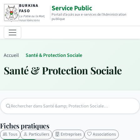
BURKINA
Service Public
FASO
Portail d’accès aux e-services de l’Administration
La Patrie ou la Mort,
publique
nous Vaincrons
Accueil
Santé & Protection Sociale
Santé & Protection Sociale
Fiches pratiques
Tous
Particuliers
Entreprises
Associations