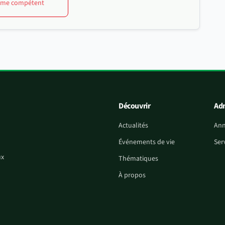
isme compétent
Découvrir
Adm
Actualités
Ann
Événements de vie
Ser
ux
Thématiques
À propos