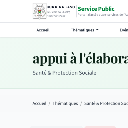
BURKINA FASO
Service Public
La Patrie ou la Mort,
Portail d’accès aux e-services de l’
nous Vaincrons
Accueil
Thématiques
Évén
appui à l'élabo
Santé & Protection Sociale
Accueil
Thématiques
Santé & Protection Soc