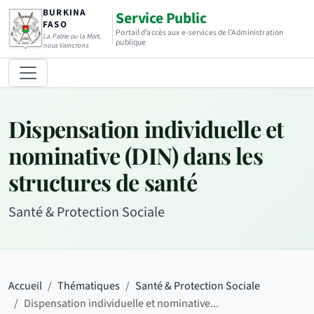
BURKINA
Service Public
FASO
Portail d’accès aux e-services de l’Administration
La Patrie ou la Mort,
publique
nous Vaincrons
Dispensation individuelle et
nominative (DIN) dans les
structures de santé
Santé & Protection Sociale
Accueil
Thématiques
Santé & Protection Sociale
Dispensation individuelle et nominative...