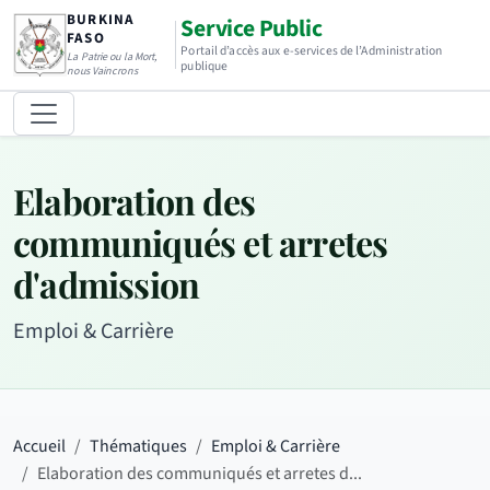
BURKINA
Service Public
FASO
Portail d’accès aux e-services de l’Administration
La Patrie ou la Mort,
publique
nous Vaincrons
Elaboration des
communiqués et arretes
d'admission
Emploi & Carrière
Accueil
Thématiques
Emploi & Carrière
Elaboration des communiqués et arretes d...