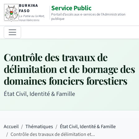
BURKINA
Service Public
FASO
Portail d’accès aux e-services de l’Administration
La Patrie ou la Mort,
publique
nous Vaincrons
Contrôle des travaux de
délimitation et de bornage des
domaines fonciers forestiers
État Civil, Identité & Famille
Accueil
Thématiques
État Civil, Identité & Famille
Contrôle des travaux de délimitation et...