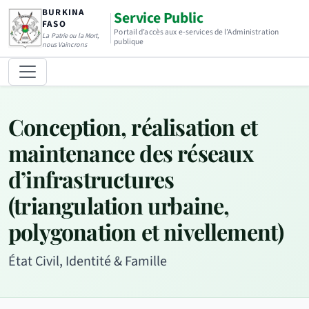
BURKINA
Service Public
FASO
Portail d’accès aux e-services de l’Administration
La Patrie ou la Mort,
publique
nous Vaincrons
Conception, réalisation et
maintenance des réseaux
d’infrastructures
(triangulation urbaine,
polygonation et nivellement)
État Civil, Identité & Famille