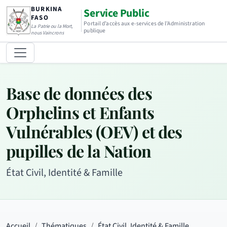
BURKINA
Service Public
FASO
Portail d’accès aux e-services de l’Administration
La Patrie ou la Mort,
publique
nous Vaincrons
Base de données des
Orphelins et Enfants
Vulnérables (OEV) et des
pupilles de la Nation
État Civil, Identité & Famille
Accueil
Thématiques
État Civil, Identité & Famille