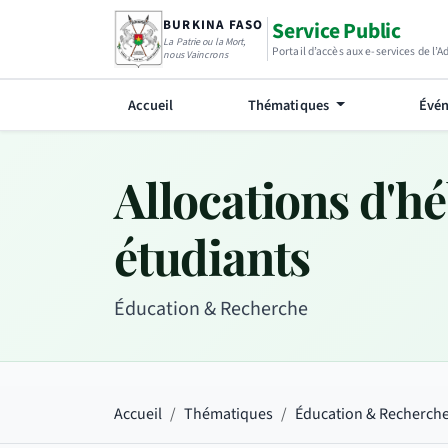
BURKINA FASO
Service Public
La Patrie ou la Mort,
Portail d’accès aux e-services de l’
nous Vaincrons
Accueil
Thématiques
Évén
Allocations d'h
étudiants
Éducation & Recherche
Accueil
Thématiques
Éducation & Recherch