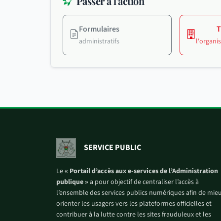
Passer à l'action
Formulaires
T
administratifs
l'organ
SERVICE PUBLIC
Le
« Portail d’accès aux e-services de l’Administration
publique »
a pour objectif de centraliser l’accès à
l’ensemble des services publics numériques afin de mie
orienter les usagers vers les plateformes officielles et
contribuer à la lutte contre les sites frauduleux et les