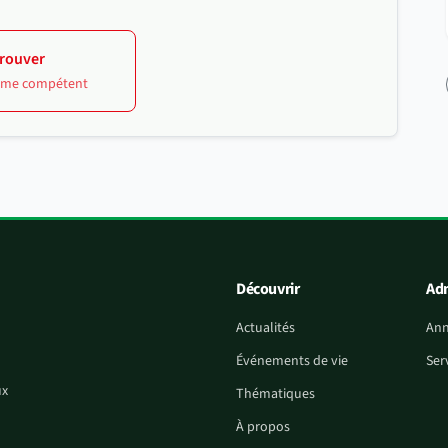
rouver
isme compétent
Découvrir
Adm
Actualités
Ann
Événements de vie
Ser
ux
Thématiques
À propos