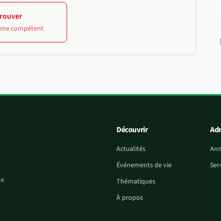
rouver
isme compétent
Découvrir
Adm
Actualités
Ann
Événements de vie
Ser
ux
Thématiques
À propos