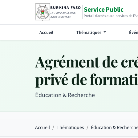
BURKINA FASO
Service Public
La Patrie ou la Mort,
Portail d’accès aux e-services de l’
nous Vaincrons
Accueil
Thématiques
Évén
Agrément de cré
privé de format
Éducation & Recherche
Accueil
Thématiques
Éducation & Recherch