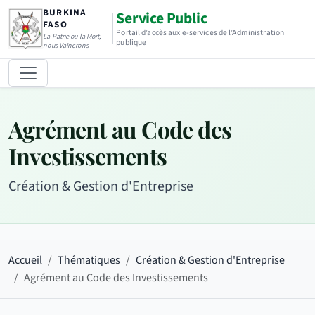
BURKINA
Service Public
FASO
Portail d’accès aux e-services de l’Administration
La Patrie ou la Mort,
publique
nous Vaincrons
Agrément au Code des
Investissements
Création & Gestion d'Entreprise
Accueil
Thématiques
Création & Gestion d'Entreprise
Agrément au Code des Investissements