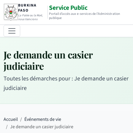
BURKINA
Service Public
FASO
Portail d’accès aux e-services de l’Administration
La Patrie ou la Mort,
publique
nous Vaincrons
Je demande un casier
judiciaire
Toutes les démarches pour : Je demande un casier
judiciaire
Accueil
Événements de vie
Je demande un casier judiciaire