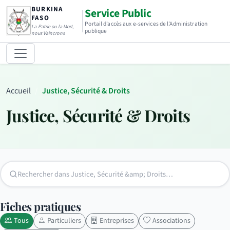
BURKINA
Service Public
FASO
Portail d’accès aux e-services de l’Administration
La Patrie ou la Mort,
publique
nous Vaincrons
Accueil
Justice, Sécurité & Droits
Justice, Sécurité & Droits
Fiches pratiques
Tous
Particuliers
Entreprises
Associations